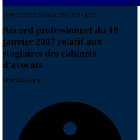
CONVENTION COLLECTIVE 3078 - IDCC
Accord professionnel du 19
janvier 2007 relatif aux
stagiaires des cabinets
d'avocats
Edition 2026 a jour