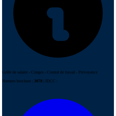
Grille de salaire
-
Conges
-
Contrat de travail
-
Prevoyance
Numero brochure :
3078
| IDCC :