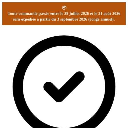
📦
Toute commande passée entre le 29 juillet 2026 et le 31 août 2026
sera expédiée à partir du 3 septembre 2026 (congé annuel).