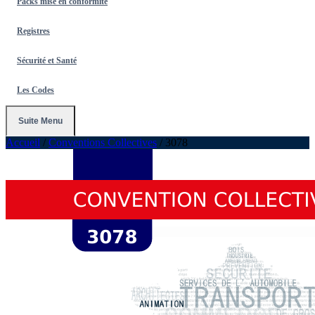
Packs mise en conformité
Registres
Sécurité et Santé
Les Codes
Suite Menu
Accueil
/
Conventions Collectives
/
3078