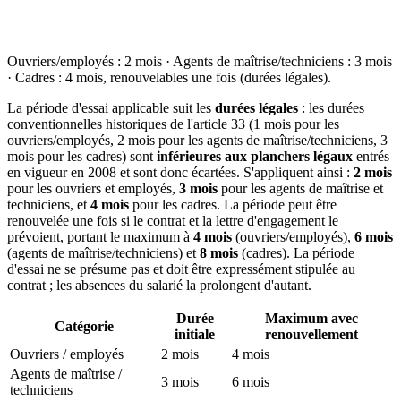
Ouvriers/employés : 2 mois · Agents de maîtrise/techniciens : 3 mois
· Cadres : 4 mois, renouvelables une fois (durées légales).
La période d'essai applicable suit les
durées légales
: les durées
conventionnelles historiques de l'article 33 (1 mois pour les
ouvriers/employés, 2 mois pour les agents de maîtrise/techniciens, 3
mois pour les cadres) sont
inférieures aux planchers légaux
entrés
en vigueur en 2008 et sont donc écartées. S'appliquent ainsi :
2 mois
pour les ouvriers et employés,
3 mois
pour les agents de maîtrise et
techniciens, et
4 mois
pour les cadres. La période peut être
renouvelée une fois si le contrat et la lettre d'engagement le
prévoient, portant le maximum à
4 mois
(ouvriers/employés),
6 mois
(agents de maîtrise/techniciens) et
8 mois
(cadres). La période
d'essai ne se présume pas et doit être expressément stipulée au
contrat ; les absences du salarié la prolongent d'autant.
Durée
Maximum avec
Catégorie
initiale
renouvellement
Ouvriers / employés
2 mois
4 mois
Agents de maîtrise /
3 mois
6 mois
techniciens