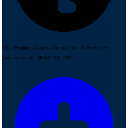
Grille de salaire
-
Conges
-
Contrat de travail
-
Prevoyance
Numero brochure :
3044
| IDCC :
573