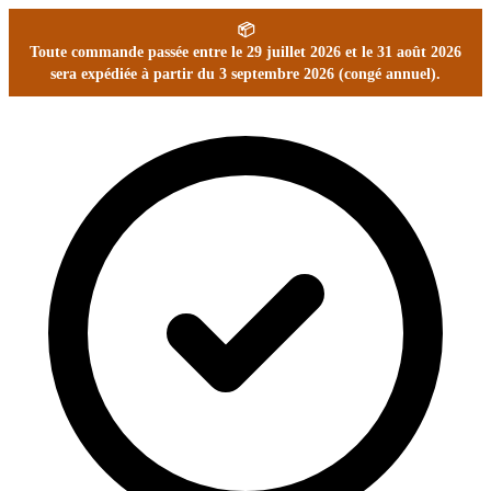
📦
Toute commande passée entre le 29 juillet 2026 et le 31 août 2026
sera expédiée à partir du 3 septembre 2026 (congé annuel).