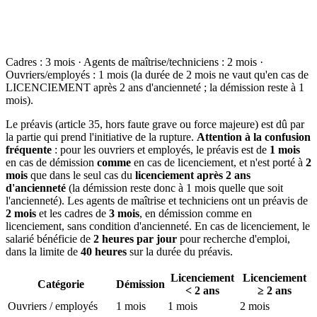
Cadres : 3 mois · Agents de maîtrise/techniciens : 2 mois ·
Ouvriers/employés : 1 mois (la durée de 2 mois ne vaut qu'en cas de
LICENCIEMENT après 2 ans d'ancienneté ; la démission reste à 1
mois).
Le préavis (article 35, hors faute grave ou force majeure) est dû par
la partie qui prend l'initiative de la rupture.
Attention à la confusion
fréquente
: pour les ouvriers et employés, le préavis est de
1 mois
en cas de démission
comme
en cas de licenciement, et n'est porté à
2
mois
que dans le seul cas du
licenciement après 2 ans
d'ancienneté
(la démission reste donc à 1 mois quelle que soit
l'ancienneté). Les agents de maîtrise et techniciens ont un préavis de
2 mois
et les cadres de
3 mois
, en démission comme en
licenciement, sans condition d'ancienneté. En cas de licenciement, le
salarié bénéficie de
2 heures par jour
pour recherche d'emploi,
dans la limite de
40 heures
sur la durée du préavis.
Licenciement
Licenciement
Catégorie
Démission
< 2 ans
≥ 2 ans
Ouvriers / employés
1 mois
1 mois
2 mois