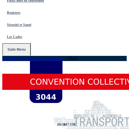
Packs mise en conformité
Registres
Sécurité et Santé
Les Codes
Suite Menu
Accueil
/
Conventions Collectives
/
3044