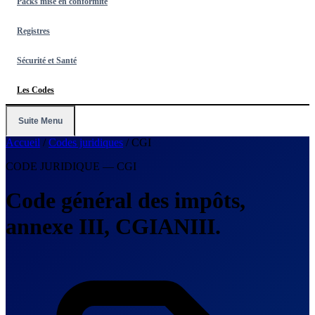
Packs mise en conformité
Registres
Sécurité et Santé
Les Codes
Suite Menu
Accueil
/
Codes juridiques
/
CGI
CODE JURIDIQUE — CGI
Code général des impôts,
annexe III, CGIANIII.