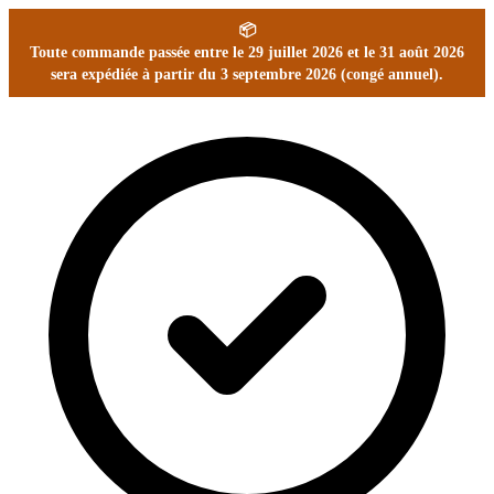
📦
Toute commande passée entre le 29 juillet 2026 et le 31 août 2026
sera expédiée à partir du 3 septembre 2026 (congé annuel).