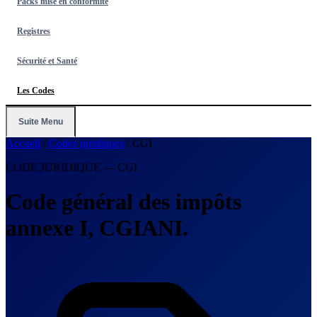
Packs mise en conformité
Registres
Sécurité et Santé
Les Codes
Suite Menu
Accueil
/
Codes juridiques
/
CGI
CODE JURIDIQUE — CGI
Code général des impôts
annexe I, CGIANI.