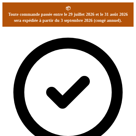
📦
Toute commande passée entre le 29 juillet 2026 et le 31 août 2026
sera expédiée à partir du 3 septembre 2026 (congé annuel).