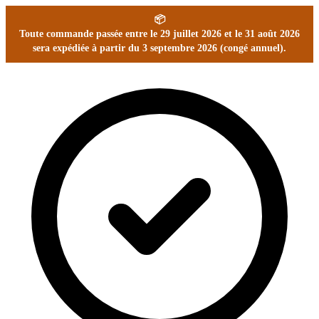
📦
Toute commande passée entre le 29 juillet 2026 et le 31 août 2026
sera expédiée à partir du 3 septembre 2026 (congé annuel).