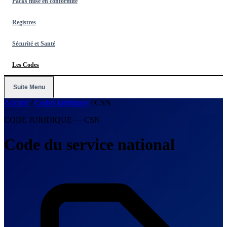
Packs mise en conformité
Registres
Sécurité et Santé
Les Codes
Suite Menu
Accueil
/
Codes juridiques
/
CSN
CODE JURIDIQUE — CSN
Code du service national