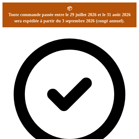
📦
Toute commande passée entre le 29 juillet 2026 et le 31 août 2026
sera expédiée à partir du 3 septembre 2026 (congé annuel).