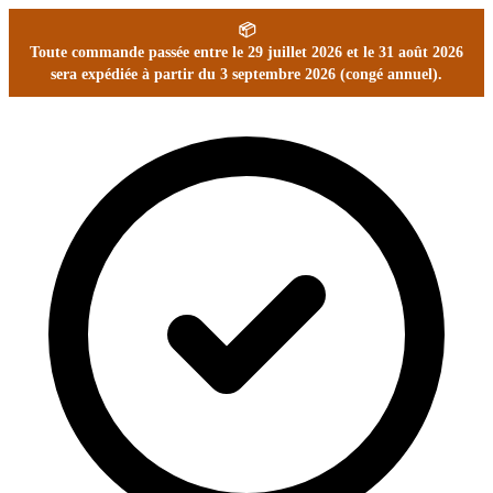
📦
Toute commande passée entre le 29 juillet 2026 et le 31 août 2026
sera expédiée à partir du 3 septembre 2026 (congé annuel).