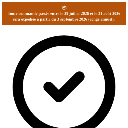
📦
Toute commande passée entre le 29 juillet 2026 et le 31 août 2026
sera expédiée à partir du 3 septembre 2026 (congé annuel).