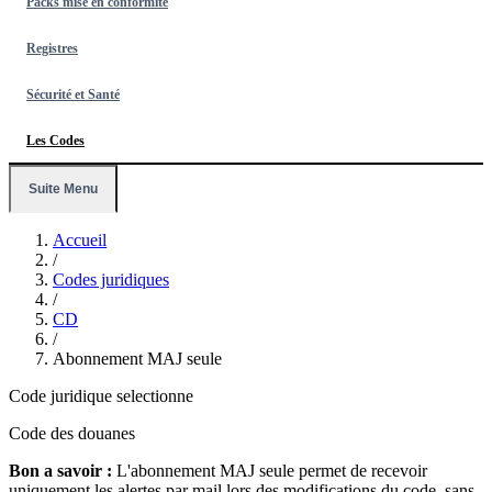
Packs mise en conformité
Registres
Sécurité et Santé
Les Codes
Suite Menu
Accueil
/
Codes juridiques
/
CD
/
Abonnement MAJ seule
Code juridique selectionne
Code des douanes
Bon a savoir :
L'abonnement MAJ seule permet de recevoir
uniquement les alertes par mail lors des modifications du code, sans