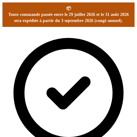
📦
Toute commande passée entre le 29 juillet 2026 et le 31 août 2026
sera expédiée à partir du 3 septembre 2026 (congé annuel).