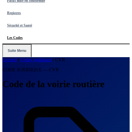
Packs mise en conformité
Registres
Sécurité et Santé
Les Codes
Suite Menu
Accueil
/
Codes juridiques
/
CVR
CODE JURIDIQUE — CVR
Code de la voirie routière