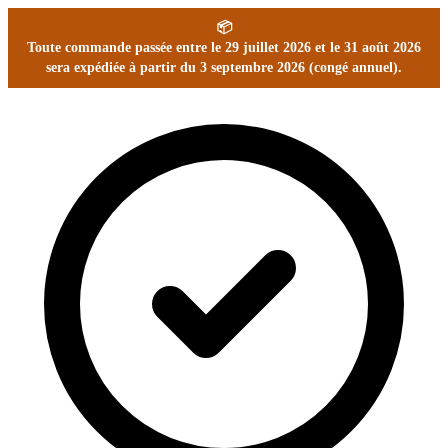
📦
Toute commande passée entre le 29 juillet 2026 et le 31 août 2026
sera expédiée à partir du 3 septembre 2026 (congé annuel).