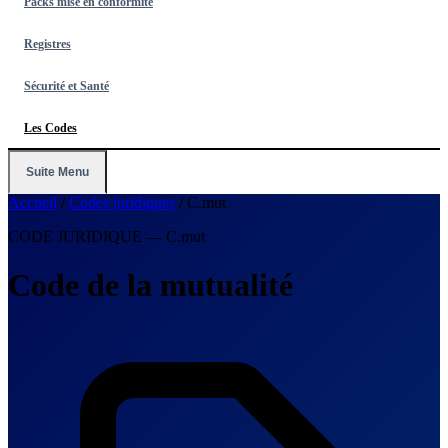
Packs mise en conformité
Registres
Sécurité et Santé
Les Codes
Suite Menu
Accueil
/
Codes juridiques
/
C.mut
CODE JURIDIQUE — C.mut
Code de la mutualité