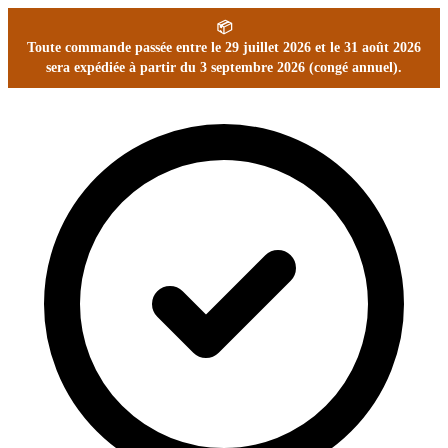
📦
Toute commande passée entre le 29 juillet 2026 et le 31 août 2026
sera expédiée à partir du 3 septembre 2026 (congé annuel).