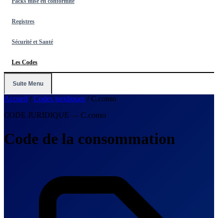
Packs mise en conformité
Registres
Sécurité et Santé
Les Codes
Suite Menu
Accueil
/
Codes juridiques
/
C.conso
CODE JURIDIQUE — C.conso
Code de la consommation