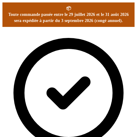
📦
Toute commande passée entre le 29 juillet 2026 et le 31 août 2026
sera expédiée à partir du 3 septembre 2026 (congé annuel).