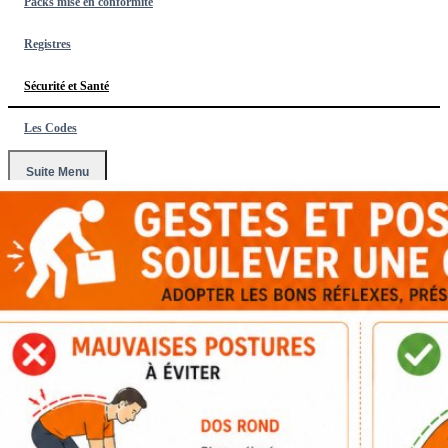
Packs mise en conformité
Registres
Sécurité et Santé
Les Codes
Suite Menu
Accueil
/
Sécurité et Santé
/
Affiche Gestes et Postures pour
Soulever une Charge - A4 Plastifiée