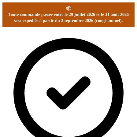
📦
Toute commande passée entre le 29 juillet 2026 et le 31 août 2026
sera expédiée à partir du 3 septembre 2026 (congé annuel).