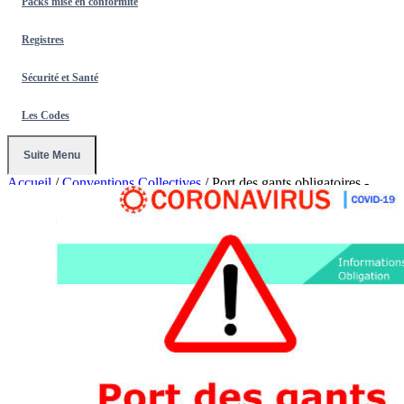
Packs mise en conformité
Registres
Sécurité et Santé
Les Codes
Suite Menu
Accueil
/
Conventions Collectives
/
Port des gants obligatoires -
signalétique