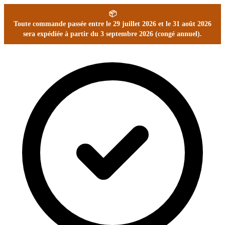
📦
Toute commande passée entre le 29 juillet 2026 et le 31 août 2026
sera expédiée à partir du 3 septembre 2026 (congé annuel).