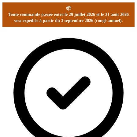
📦
Toute commande passée entre le 29 juillet 2026 et le 31 août 2026
sera expédiée à partir du 3 septembre 2026 (congé annuel).