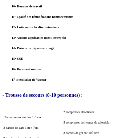
10• Horaires de travail
11• Egalité des rémunérations hommes/femmes
12• Lutte contre les discriminations
13• Accords applicables dans l'entreprise
14• Période de départs en congé
15• CSE
16• Document unique
17 interdiction de Vapoter
- Trousse de secours (8-10 personnes) :
2 compresses alcoolisées
10 compresses stériles 5x5 cm
3 compresses anti-coups de calendula
2 bandes de gaze 3 m x 7cm
3 sachets de gel anti-brûlures