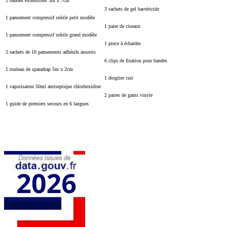
2 bandes extensibles 3m x 7cm
3 sachets de gel bactéricide
1 pansement compressif stérile petit modèle
1 paire de ciseaux
1 pansement compressif stérile grand modèle
1 pince à échardes
2 sachets de 10 pansements adhésifs assortis
6 clips de fixation pour bandes
1 rouleau de sparadrap 5m x 2cm
1 doigtier cuir
1 vaporisateur 50ml antiseptique chlorhexidine
2 paires de gants vinyle
1 guide de premiers secours en 6 langues