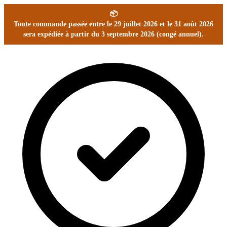
📦
Toute commande passée entre le 29 juillet 2026 et le 31 août 2026
sera expédiée à partir du 3 septembre 2026 (congé annuel).