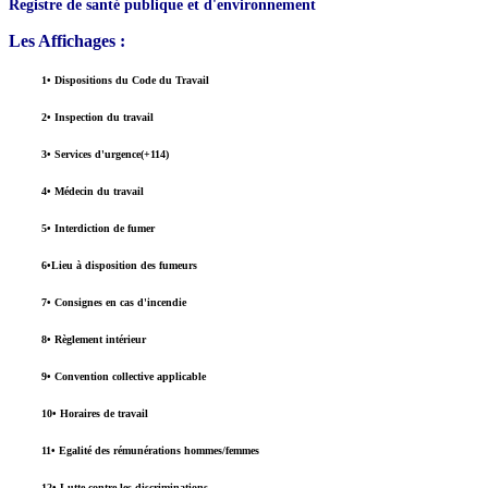
Registre de santé publique et d'environnement
Les Affichages :
1• Dispositions du Code du Travail
2• Inspection du travail
3• Services d'urgence(+114)
4• Médecin du travail
5• Interdiction de fumer
6•Lieu à disposition des fumeurs
7• Consignes en cas d'incendie
8• Règlement intérieur
9• Convention collective applicable
10• Horaires de travail
11• Egalité des rémunérations hommes/femmes
12• Lutte contre les discriminations