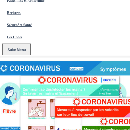
Packs mise en conformité
Registres
Sécurité et Santé
Les Codes
Suite Menu
Accueil
/
Conventions Collectives
/
Pack affichages coronavirus :
Tout inclus - 6 affichages prévention protection (covid19) format A3