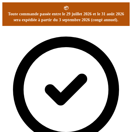
📦
Toute commande passée entre le 29 juillet 2026 et le 31 août 2026
sera expédiée à partir du 3 septembre 2026 (congé annuel).