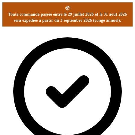
📦
Toute commande passée entre le 29 juillet 2026 et le 31 août 2026
sera expédiée à partir du 3 septembre 2026 (congé annuel).