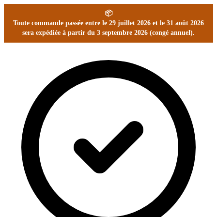
📦
Toute commande passée entre le 29 juillet 2026 et le 31 août 2026
sera expédiée à partir du 3 septembre 2026 (congé annuel).