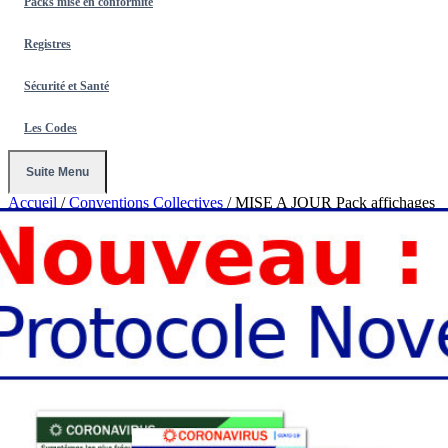
Packs mise en conformité
Registres
Sécurité et Santé
Les Codes
Suite Menu
Accueil
/
Conventions Collectives
/
MISE A JOUR Pack affichages
coronavirus : Tout inclus - 8 affichages prévention protection
(covid19)