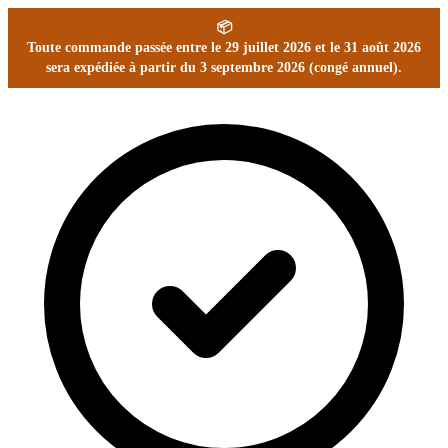
📦
Toute commande passée entre le 29 juillet 2026 et le 31 août 2026
sera expédiée à partir du 3 septembre 2026 (congé annuel).