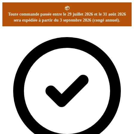
📦
Toute commande passée entre le 29 juillet 2026 et le 31 août 2026
sera expédiée à partir du 3 septembre 2026 (congé annuel).