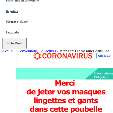
Packs mise en conformité
Registres
Sécurité et Santé
Les Codes
Suite Menu
Accueil
/
Conventions Collectives
/
Jeter gants et masques dans une
poubelle - Signalétique Format A3