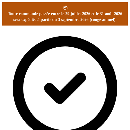
📦
Toute commande passée entre le 29 juillet 2026 et le 31 août 2026
sera expédiée à partir du 3 septembre 2026 (congé annuel).