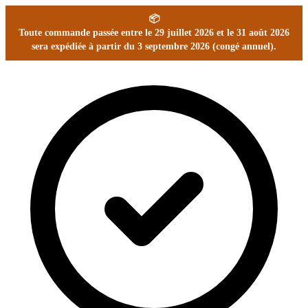
📦
Toute commande passée entre le 29 juillet 2026 et le 31 août 2026
sera expédiée à partir du 3 septembre 2026 (congé annuel).