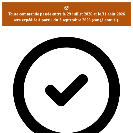
📦
Toute commande passée entre le 29 juillet 2026 et le 31 août 2026
sera expédiée à partir du 3 septembre 2026 (congé annuel).