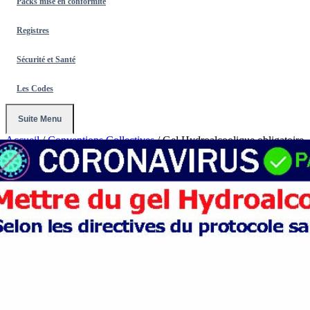
Packs mise en conformité
Registres
Sécurité et Santé
Les Codes
Suite Menu
Accueil
/
Conventions Collectives
/
Gel Hydroalcoolique obligatoire
avant d'entrer - Affichage signalétique