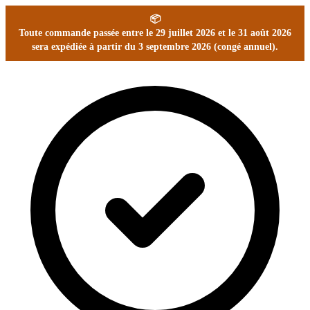
📦
Toute commande passée entre le 29 juillet 2026 et le 31 août 2026
sera expédiée à partir du 3 septembre 2026 (congé annuel).