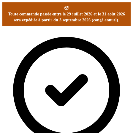
📦
Toute commande passée entre le 29 juillet 2026 et le 31 août 2026
sera expédiée à partir du 3 septembre 2026 (congé annuel).