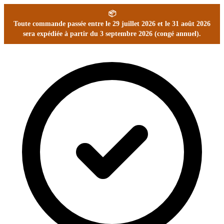
📦
Toute commande passée entre le 29 juillet 2026 et le 31 août 2026
sera expédiée à partir du 3 septembre 2026 (congé annuel).