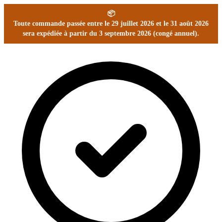
📦
Toute commande passée entre le 29 juillet 2026 et le 31 août 2026
sera expédiée à partir du 3 septembre 2026 (congé annuel).