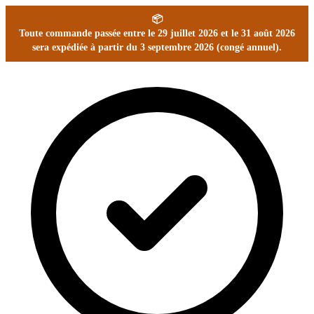
📦
Toute commande passée entre le 29 juillet 2026 et le 31 août 2026
sera expédiée à partir du 3 septembre 2026 (congé annuel).