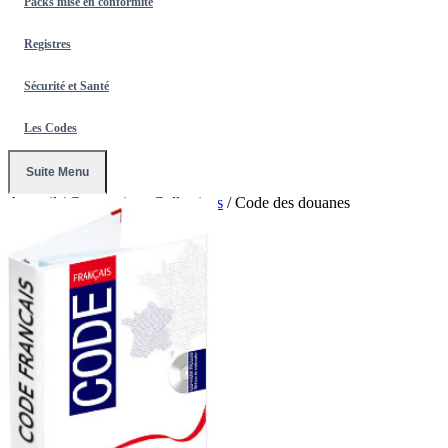
Packs mise en conformité
Registres
Sécurité et Santé
Les Codes
Suite Menu
Accueil
/
Conventions Collectives
/
Code des douanes