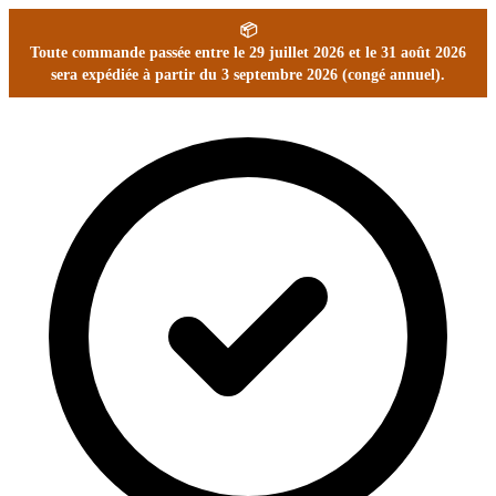
📦
Toute commande passée entre le 29 juillet 2026 et le 31 août 2026
sera expédiée à partir du 3 septembre 2026 (congé annuel).