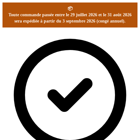
📦
Toute commande passée entre le 29 juillet 2026 et le 31 août 2026
sera expédiée à partir du 3 septembre 2026 (congé annuel).