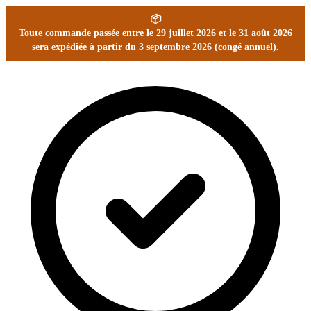
📦
Toute commande passée entre le 29 juillet 2026 et le 31 août 2026
sera expédiée à partir du 3 septembre 2026 (congé annuel).