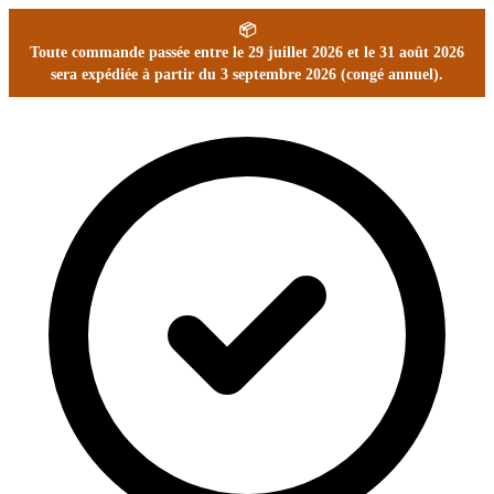
📦
Toute commande passée entre le 29 juillet 2026 et le 31 août 2026
sera expédiée à partir du 3 septembre 2026 (congé annuel).