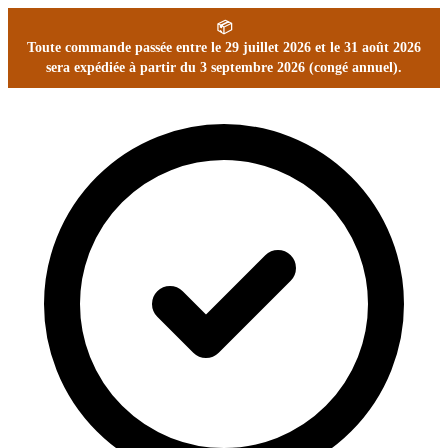
📦
Toute commande passée entre le 29 juillet 2026 et le 31 août 2026
sera expédiée à partir du 3 septembre 2026 (congé annuel).