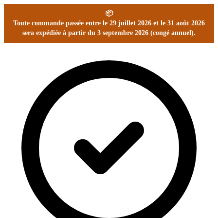
📦
Toute commande passée entre le 29 juillet 2026 et le 31 août 2026
sera expédiée à partir du 3 septembre 2026 (congé annuel).