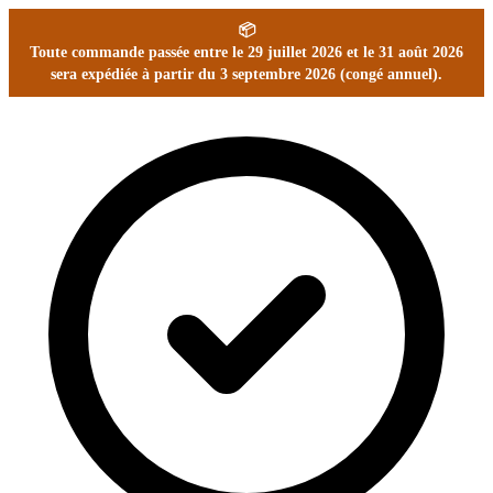
📦
Toute commande passée entre le 29 juillet 2026 et le 31 août 2026
sera expédiée à partir du 3 septembre 2026 (congé annuel).