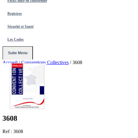
Packs mise en conformité
Registres
Sécurité et Santé
Les Codes
Suite Menu
Accueil
/
Conventions Collectives
/
3608
3608
Ref : 3608