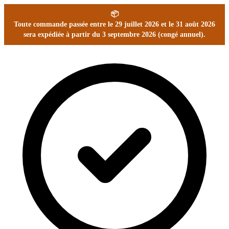
📦
Toute commande passée entre le 29 juillet 2026 et le 31 août 2026
sera expédiée à partir du 3 septembre 2026 (congé annuel).