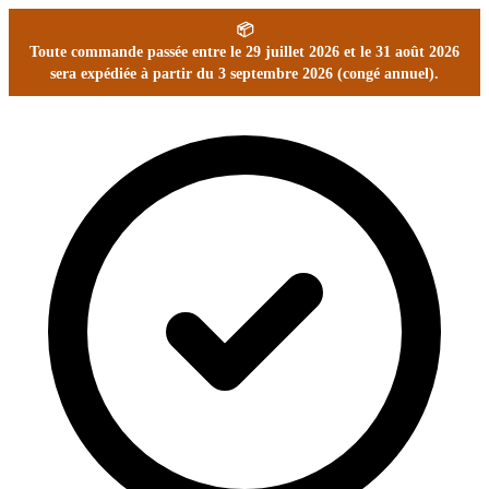
📦
Toute commande passée entre le 29 juillet 2026 et le 31 août 2026
sera expédiée à partir du 3 septembre 2026 (congé annuel).