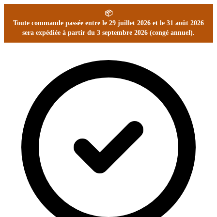
📦
Toute commande passée entre le 29 juillet 2026 et le 31 août 2026
sera expédiée à partir du 3 septembre 2026 (congé annuel).