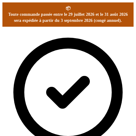
📦
Toute commande passée entre le 29 juillet 2026 et le 31 août 2026
sera expédiée à partir du 3 septembre 2026 (congé annuel).