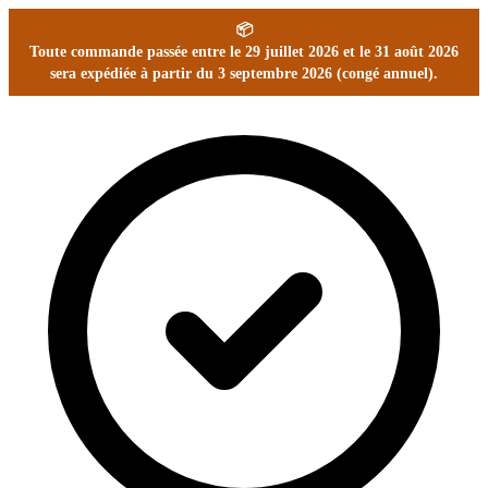
📦
Toute commande passée entre le 29 juillet 2026 et le 31 août 2026
sera expédiée à partir du 3 septembre 2026 (congé annuel).