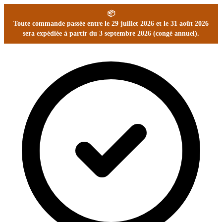
📦
Toute commande passée entre le 29 juillet 2026 et le 31 août 2026
sera expédiée à partir du 3 septembre 2026 (congé annuel).