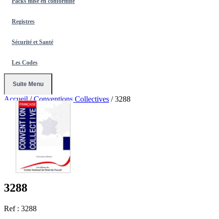
Packs mise en conformité
Registres
Sécurité et Santé
Les Codes
Suite Menu
Accueil
/
Conventions Collectives
/
3288
3288
Ref : 3288