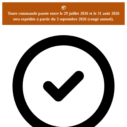
📦
Toute commande passée entre le 29 juillet 2026 et le 31 août 2026
sera expédiée à partir du 3 septembre 2026 (congé annuel).