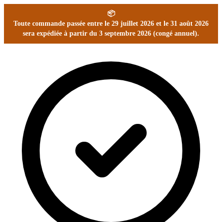
📦
Toute commande passée entre le 29 juillet 2026 et le 31 août 2026
sera expédiée à partir du 3 septembre 2026 (congé annuel).