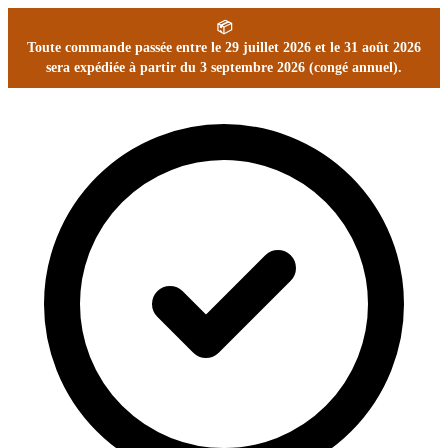
📦
Toute commande passée entre le 29 juillet 2026 et le 31 août 2026
sera expédiée à partir du 3 septembre 2026 (congé annuel).