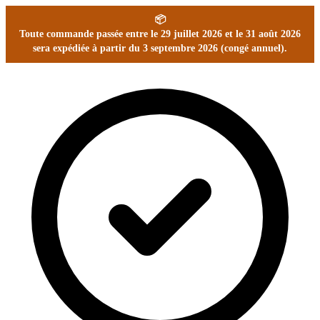
📦
Toute commande passée entre le 29 juillet 2026 et le 31 août 2026
sera expédiée à partir du 3 septembre 2026 (congé annuel).