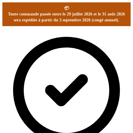
📦
Toute commande passée entre le 29 juillet 2026 et le 31 août 2026
sera expédiée à partir du 3 septembre 2026 (congé annuel).