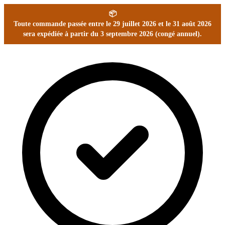
📦
Toute commande passée entre le 29 juillet 2026 et le 31 août 2026
sera expédiée à partir du 3 septembre 2026 (congé annuel).