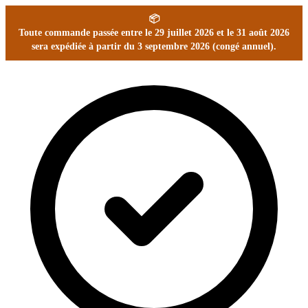
📦
Toute commande passée entre le 29 juillet 2026 et le 31 août 2026
sera expédiée à partir du 3 septembre 2026 (congé annuel).