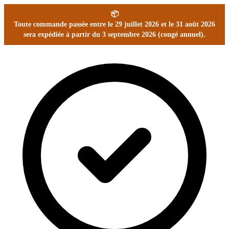
📦
Toute commande passée entre le 29 juillet 2026 et le 31 août 2026
sera expédiée à partir du 3 septembre 2026 (congé annuel).